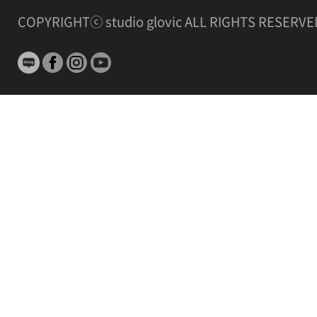
COPYRIGHTⓒ studio glovic ALL RIGHTS RESERVE