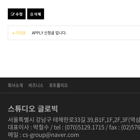
수정
삭제
이전글
APPLY 신청글 입니다.
회사소개
비즈니스
포트폴리오
스튜디오 글로빅
서울특별시 강남구 테헤란로33길 39,B1F,1F,2F,3F(역
대표이사 : 박철수 / tel : (070)5129.1715 / fax : (02)5
메일 : cs-group@naver.com