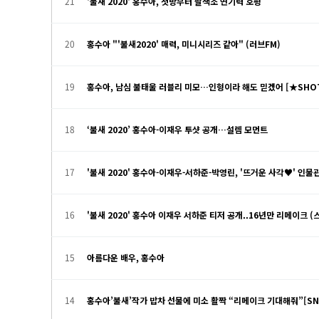
21
'불새 2020' 홍수아, 첫방부터 팔색조 연기력 호평
20
홍수아 "'불새2020' 매력, 미니시리즈 같아" (러브FM)
19
홍수아, 남심 불태울 러블리 미모…인형이라 해도 믿겠어 [★SHOT
18
‘불새 2020’ 홍수아-이재우 투샷 공개…설렘 모먼트
17
'불새 2020' 홍수아-이재우-서하준-박영린, '뜨거운 사각♥' 인물
16
'불새 2020' 홍수아 이재우 서하준 티저 공개..16년만 리메이크 
15
아름다운 배우, 홍수아
14
홍수아’불새’작가 밥차 선물에 미소 활짝 “리메이크 기대해줘”[SN