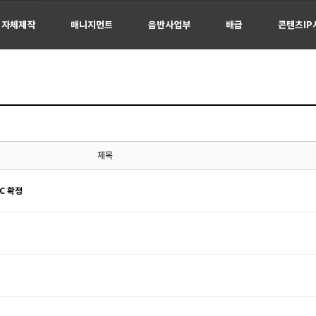
자체제작
매니지먼트
음반사업부
배급
콘텐츠IP
제목
C 확정