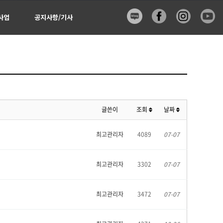
사업
공지사항/기사
글쓴이
조회
날짜
최고관리자
4089
07-07
최고관리자
3302
07-07
최고관리자
3472
07-07