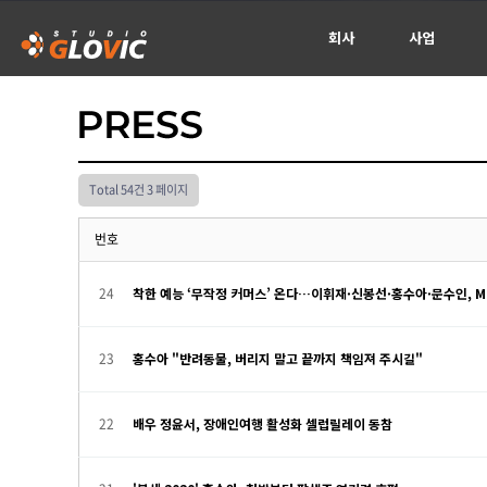
회사
사업
신청서
Total 54건
3 페이지
번호
24
착한 예능 ‘무작정 커머스’ 온다…이휘재·신봉선·홍수아·문수인, M
23
홍수아 "반려동물, 버리지 말고 끝까지 책임져 주시길"
22
배우 정윤서, 장애인여행 활성화 셀럽릴레이 동참