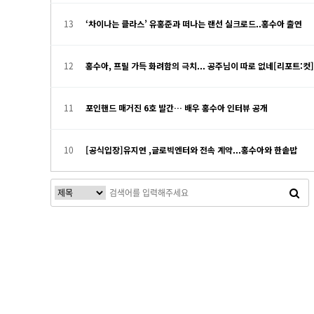
13
‘차이나는 클라스’ 유홍준과 떠나는 랜선 실크로드..홍수아 출연
12
홍수아, 프릴 가득 화려함의 극치... 공주님이 따로 없네[리포트:컷]
11
포인핸드 매거진 6호 발간… 배우 홍수아 인터뷰 공개
10
[공식입장]유지연 ,글로빅엔터와 전속 계약...홍수아와 한솥밥
처음
맨끝